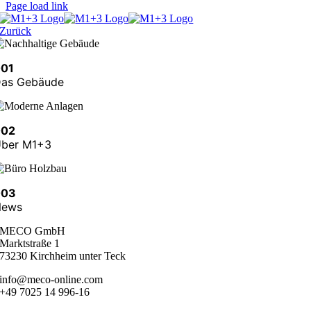
Page load link
Zurück
001
as Gebäude
002
ber M1+3
003
News
MECO GmbH
Marktstraße 1
73230 Kirchheim unter Teck
info@meco-online.com
+49 7025 14 996-16