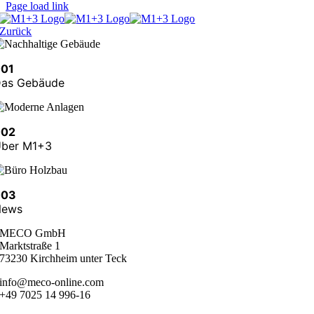
Page load link
Zurück
001
as Gebäude
002
ber M1+3
003
News
MECO GmbH
Marktstraße 1
73230 Kirchheim unter Teck
info@meco-online.com
+49 7025 14 996-16